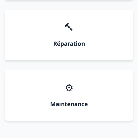
🔨
Réparation
⚙️
Maintenance