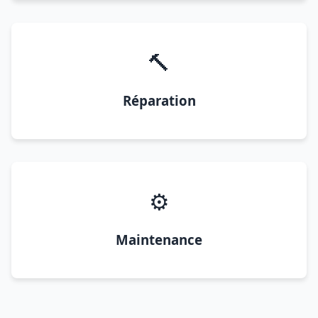
🔨
Réparation
⚙️
Maintenance