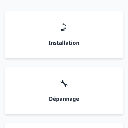
🚿
Installation
🔧
Dépannage