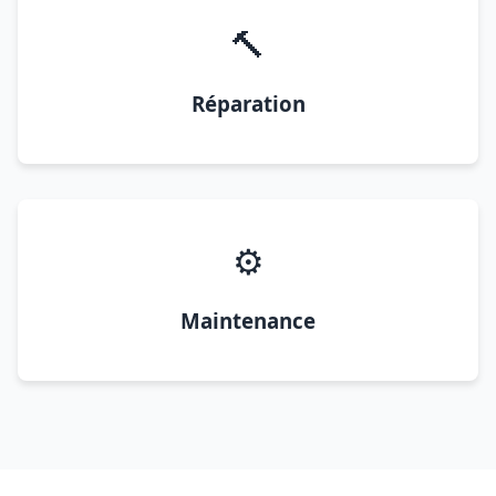
🔨
Réparation
⚙️
Maintenance