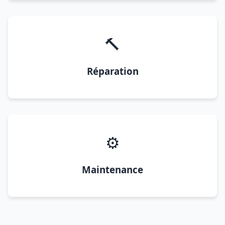
🔨
Réparation
⚙️
Maintenance