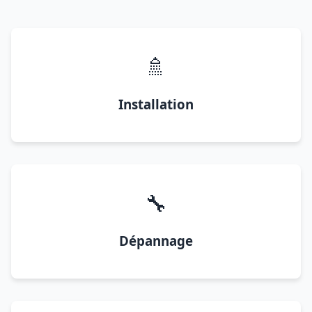
🚿
Installation
🔧
Dépannage