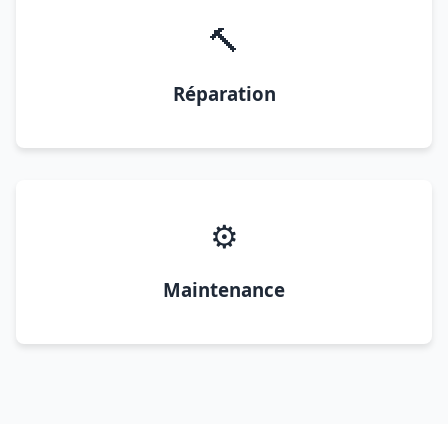
🔨
Réparation
⚙️
Maintenance