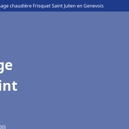
nage chaudière Frisquet Saint Julien en Genevois
ge
int
60)