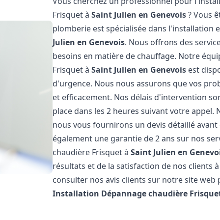
Vous cherchez un professionnel pour l'instal
Frisquet à
Saint Julien en Genevois
? Vous ê
plomberie est spécialisée dans l'installation 
Julien en Genevois
. Nous offrons des servic
besoins en matière de chauffage. Notre équi
Frisquet à
Saint Julien en Genevois
est dispo
d'urgence. Nous nous assurons que vos prob
et efficacement. Nos délais d'intervention 
place dans les 2 heures suivant votre appel. 
nous vous fournirons un devis détaillé avan
également une garantie de 2 ans sur nos serv
chaudière Frisquet à
Saint Julien en Genevo
résultats et de la satisfaction de nos clients 
consulter nos avis clients sur notre site web 
Installation Dépannage chaudière Frisque