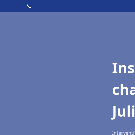
📞
In
cha
Jul
Interventi