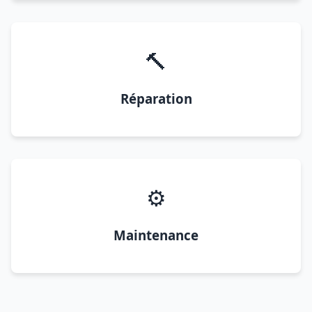
🔨
Réparation
⚙️
Maintenance