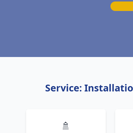
Service: Installat
🚿