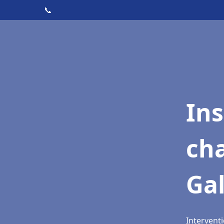
📞
In
cha
Ga
Interventi