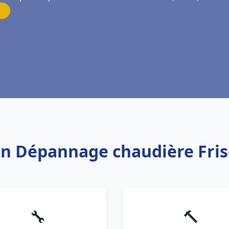
ion Dépannage chaudière Fri
🔧
🔨