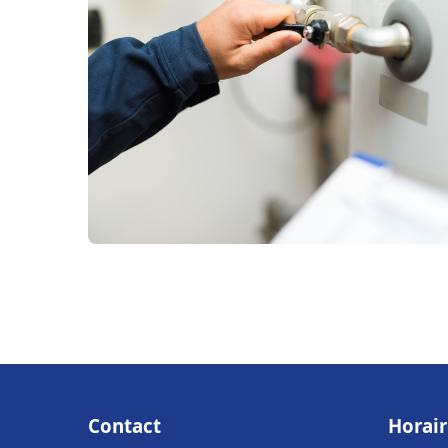
Contact
Horair