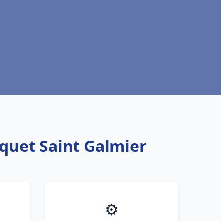
squet Saint Galmier
⚙️