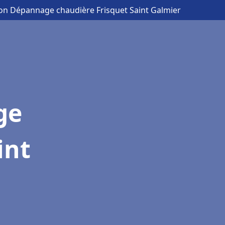
tion Dépannage chaudière Frisquet Saint Galmier
ge
int