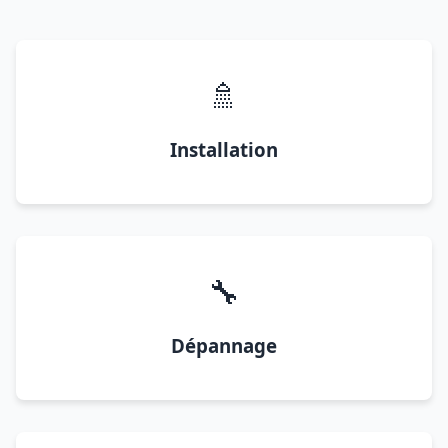
🚿
Installation
🔧
Dépannage