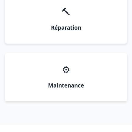
🔨
Réparation
⚙️
Maintenance