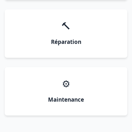
🔨
Réparation
⚙️
Maintenance