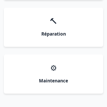
🔨
Réparation
⚙️
Maintenance