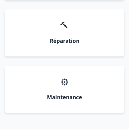
🔨
Réparation
⚙️
Maintenance