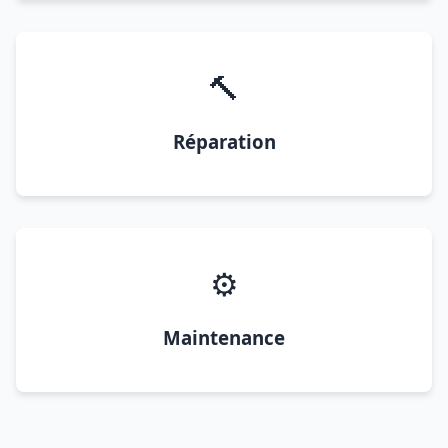
🔨
Réparation
⚙️
Maintenance