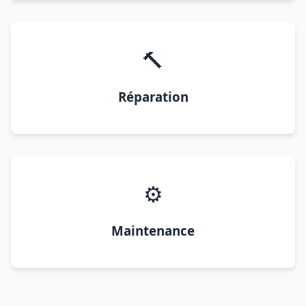
🔨
Réparation
⚙️
Maintenance