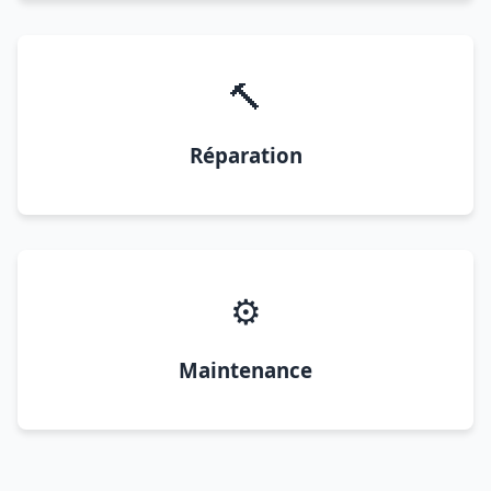
🔨
Réparation
⚙️
Maintenance