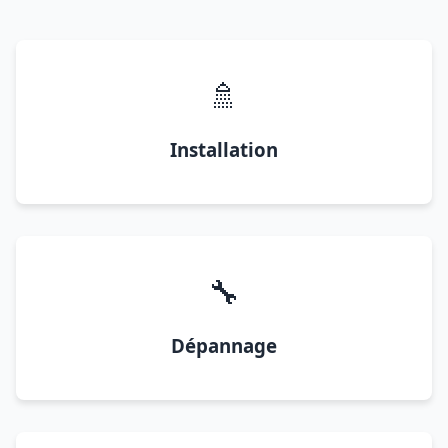
🚿
Installation
🔧
Dépannage