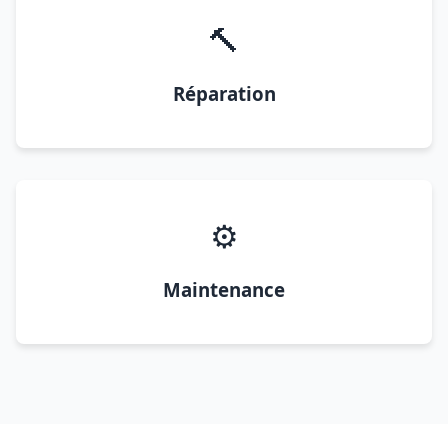
🔨
Réparation
⚙️
Maintenance