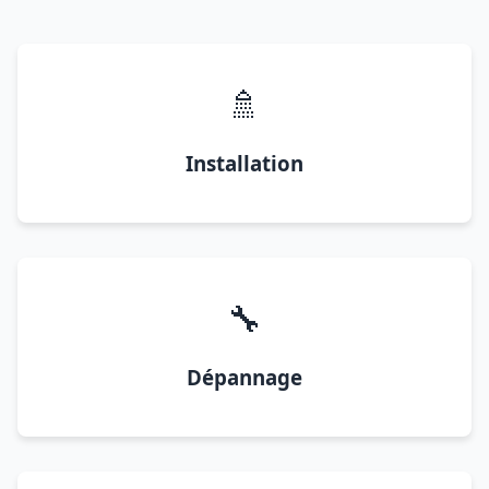
🚿
Installation
🔧
Dépannage