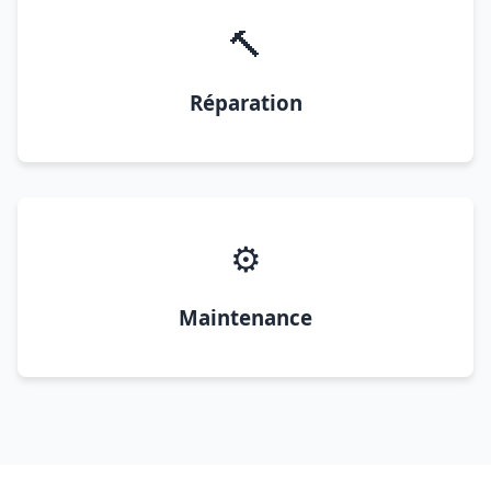
🔨
Réparation
⚙️
Maintenance