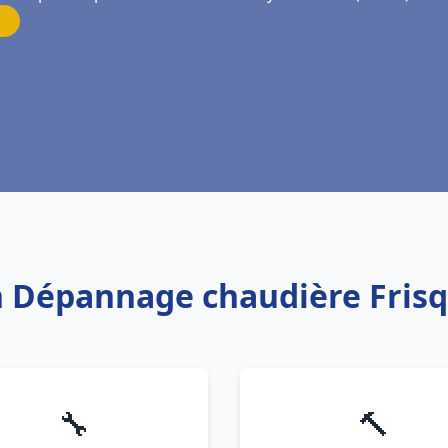
on Dépannage chaudière Fris
🔧
🔨