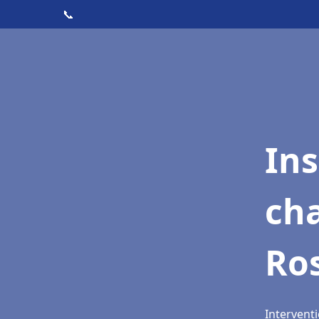
📞
In
cha
Ros
Interventi