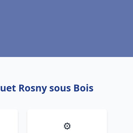
quet Rosny sous Bois
⚙️