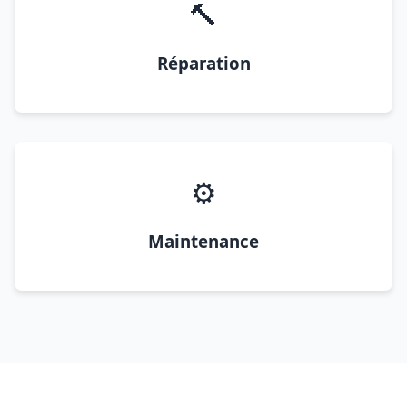
🔨
Réparation
⚙️
Maintenance