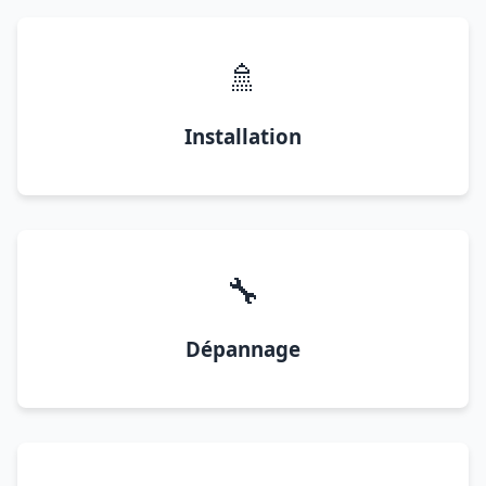
🚿
Installation
🔧
Dépannage