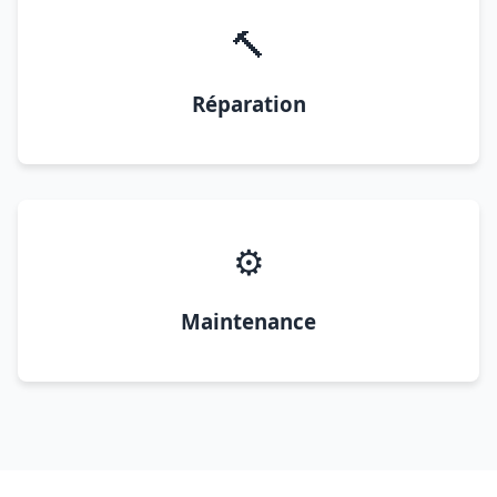
🔨
Réparation
⚙️
Maintenance