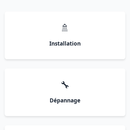
🚿
Installation
🔧
Dépannage