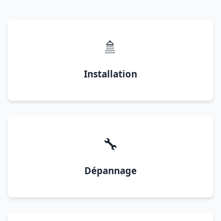
🚿
Installation
🔧
Dépannage