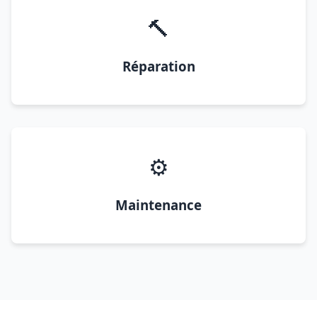
🔨
Réparation
⚙️
Maintenance