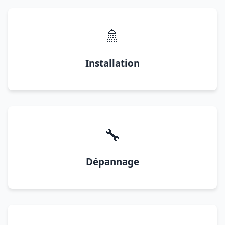
🚿
Installation
🔧
Dépannage