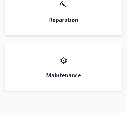
🔨
Réparation
⚙️
Maintenance