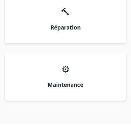
🔨
Réparation
⚙️
Maintenance