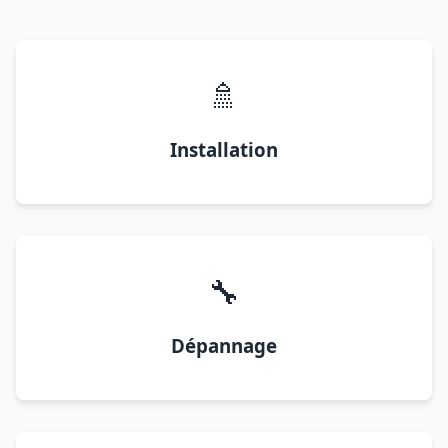
🚿
Installation
🔧
Dépannage