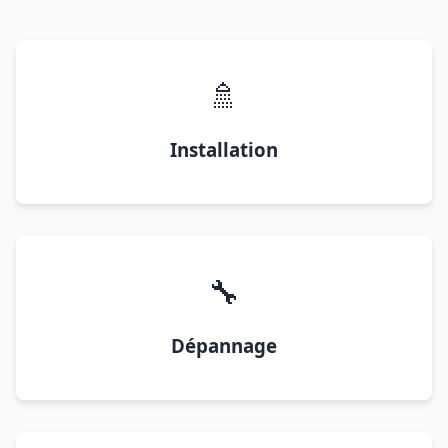
🚿
Installation
🔧
Dépannage