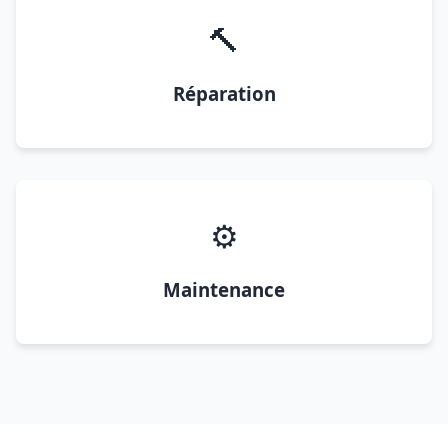
🔨
Réparation
⚙️
Maintenance