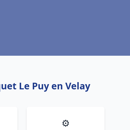
quet Le Puy en Velay
⚙️