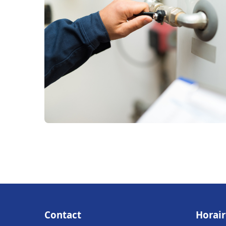
Contact
Horair