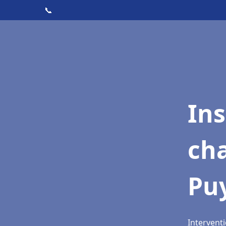
📞
In
cha
Puy
Interventi