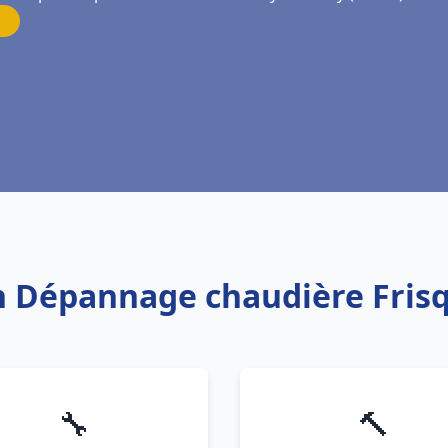
on Dépannage chaudière Fris
🔧
🔨