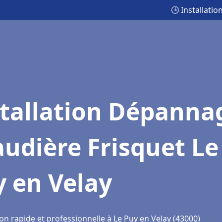
🕒 Installati
stallation Dépanna
udière Frisquet Le
 en Velay
on rapide et professionnelle à Le Puy en Velay (43000)