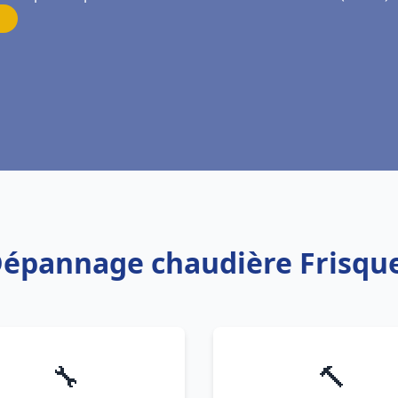
 Dépannage chaudière Frisque
🔧
🔨