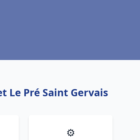
t Le Pré Saint Gervais
⚙️