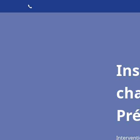
📞
In
cha
Pré
Interventi