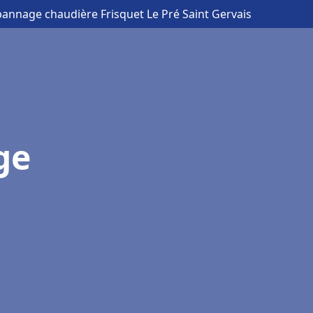
épannage chaudière Frisquet Le Pré Saint Gervais
ge