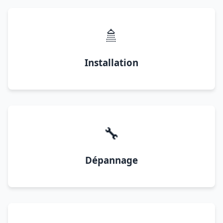
🚿
Installation
🔧
Dépannage