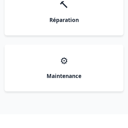
🔨
Réparation
⚙️
Maintenance