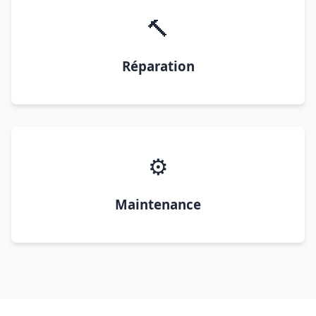
🔨
Réparation
⚙️
Maintenance