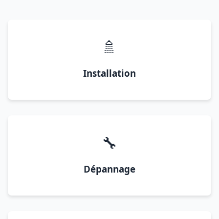
🚿
Installation
🔧
Dépannage