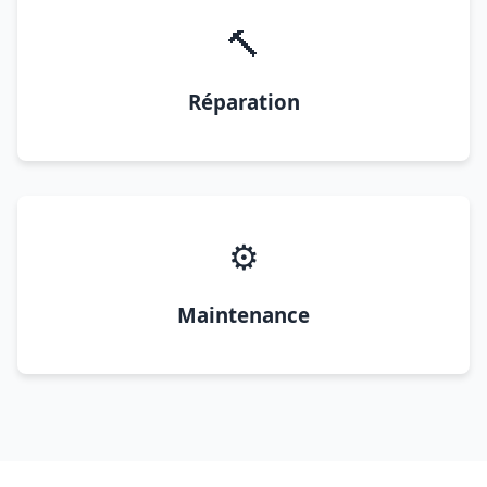
🔨
Réparation
⚙️
Maintenance