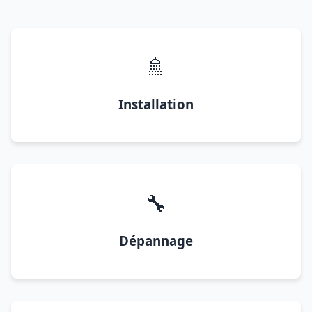
🚿
Installation
🔧
Dépannage