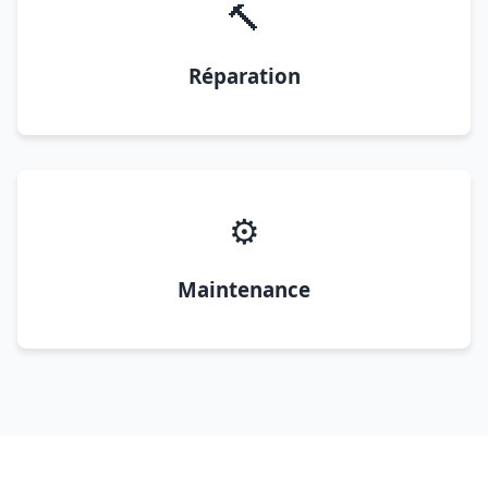
🔨
Réparation
⚙️
Maintenance