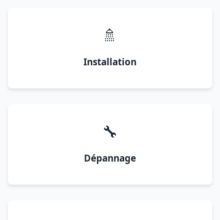
🚿
Installation
🔧
Dépannage