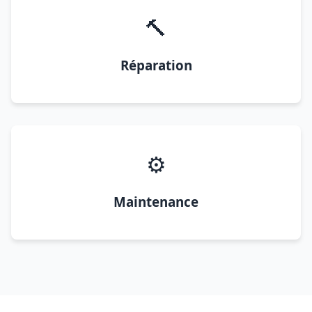
🔨
Réparation
⚙️
Maintenance