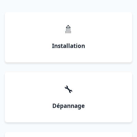
🚿
Installation
🔧
Dépannage