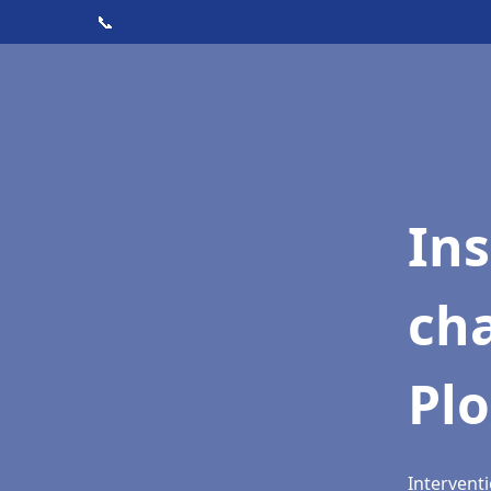
📞
In
cha
Pl
Intervent