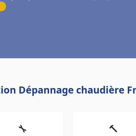
ation Dépannage chaudière 
🔧
🔨