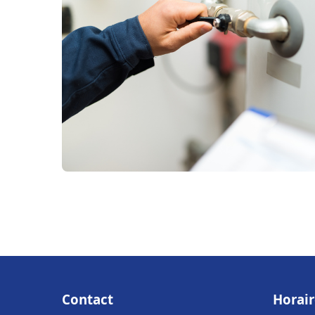
Contact
Horair