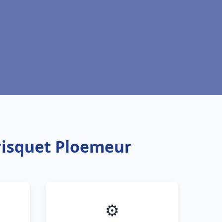
Frisquet Ploemeur
⚙️