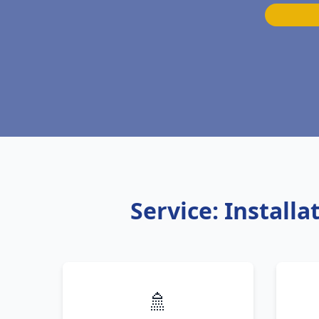
Service: Install
🚿