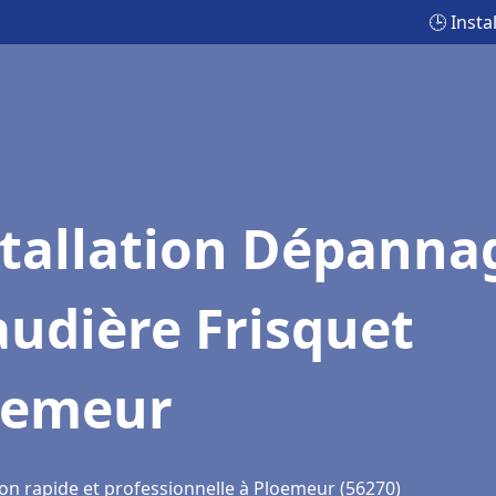
🕒 Inst
stallation Dépanna
udière Frisquet
oemeur
ion rapide et professionnelle à Ploemeur (56270)