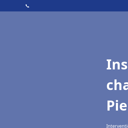
📞
In
cha
Pie
Interventi