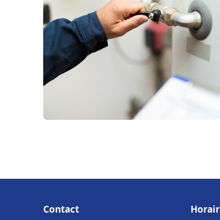
Contact
Horair