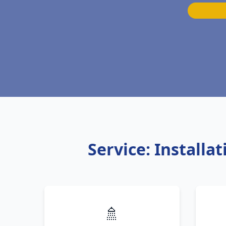
Service: Installa
🚿