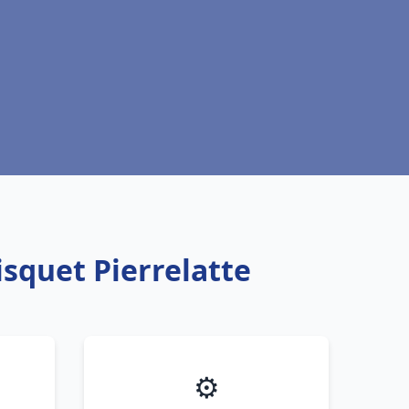
isquet Pierrelatte
⚙️