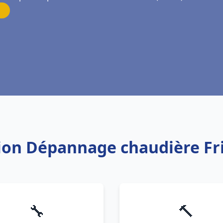
tion Dépannage chaudière Fr
🔧
🔨