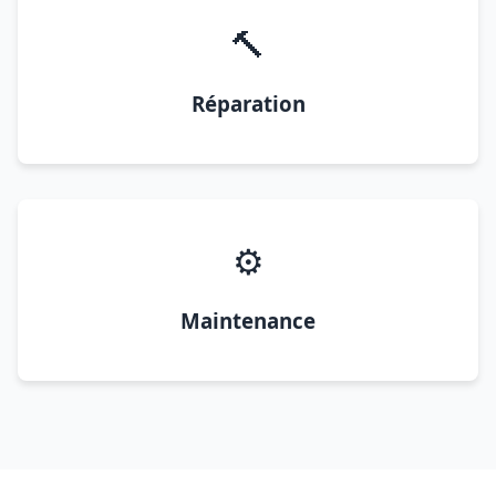
🔨
Réparation
⚙️
Maintenance