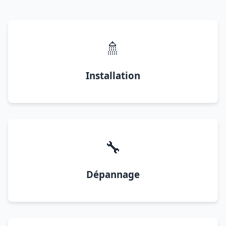
🚿
Installation
🔧
Dépannage