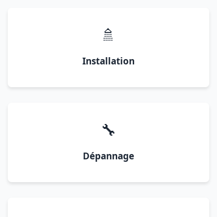
🚿
Installation
🔧
Dépannage