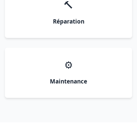
🔨
Réparation
⚙️
Maintenance