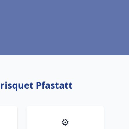
risquet Pfastatt
⚙️