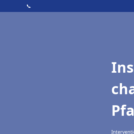
📞
In
cha
Pfa
Interventi