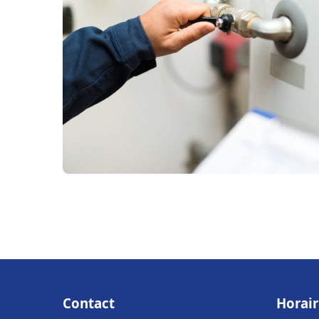
Contact
Horair