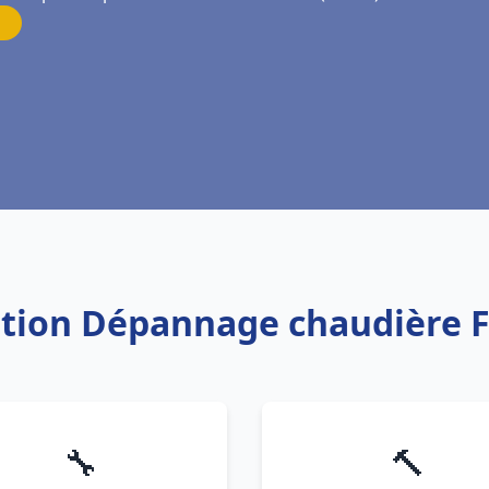
lation Dépannage chaudière F
🔧
🔨