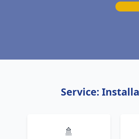
Service: Instal
🚿