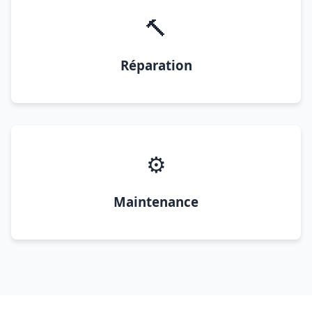
🔨
Réparation
⚙️
Maintenance