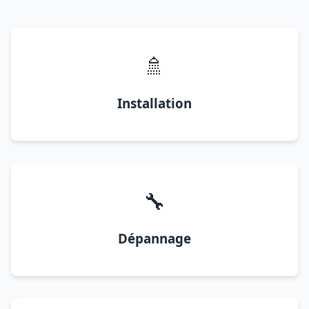
🚿
Installation
🔧
Dépannage