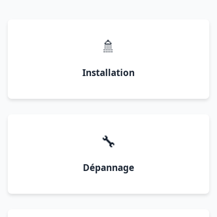
🚿
Installation
🔧
Dépannage