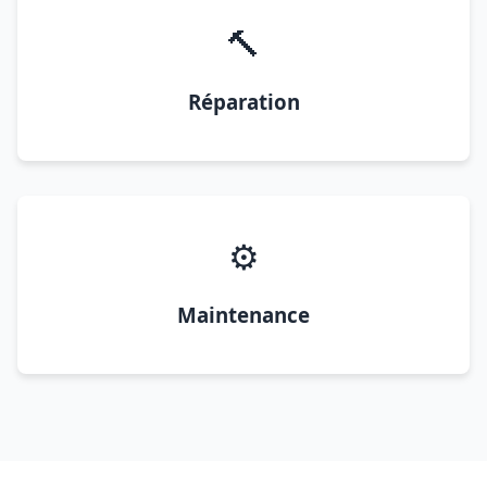
🔨
Réparation
⚙️
Maintenance