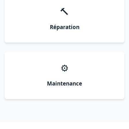
🔨
Réparation
⚙️
Maintenance