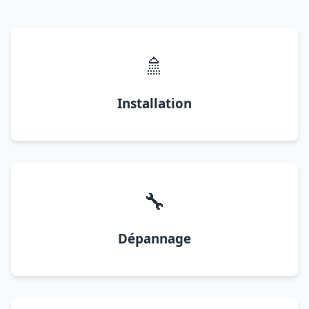
🚿
Installation
🔧
Dépannage