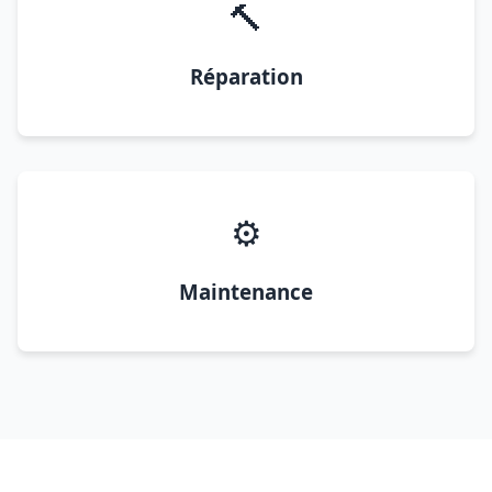
🔨
Réparation
⚙️
Maintenance