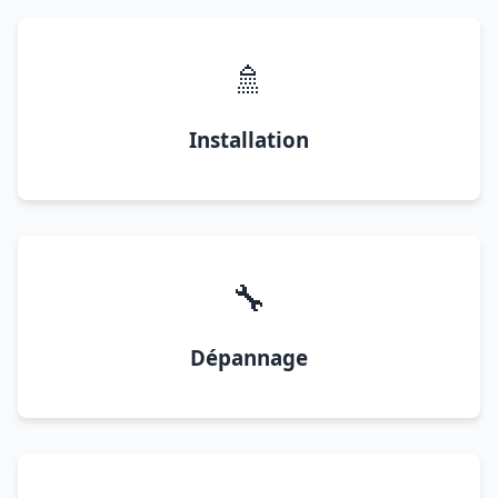
🚿
Installation
🔧
Dépannage