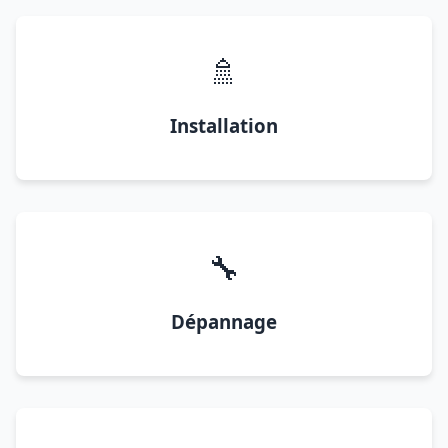
🚿
Installation
🔧
Dépannage