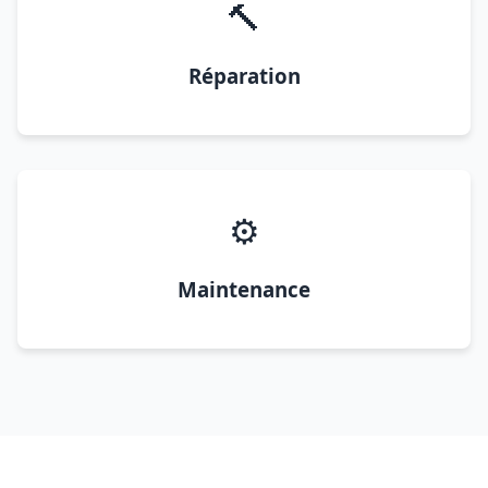
🔨
Réparation
⚙️
Maintenance