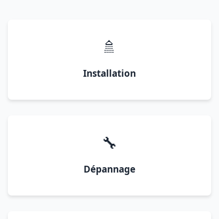
🚿
Installation
🔧
Dépannage