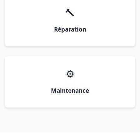
🔨
Réparation
⚙️
Maintenance