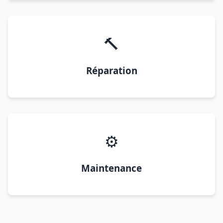
🔨
Réparation
⚙️
Maintenance