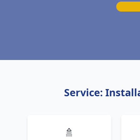
Service: Insta
🚿