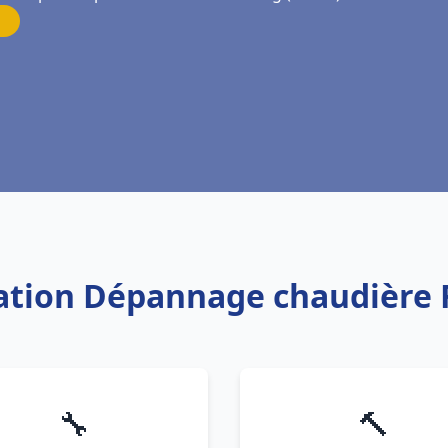
llation Dépannage chaudière 
🔧
🔨