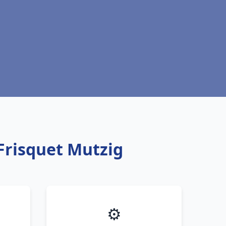
Frisquet Mutzig
⚙️