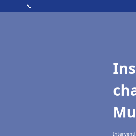
📞
In
cha
Mu
Interventi