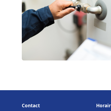
Contact
Horair