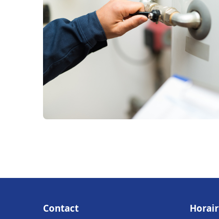
Contact
Horair