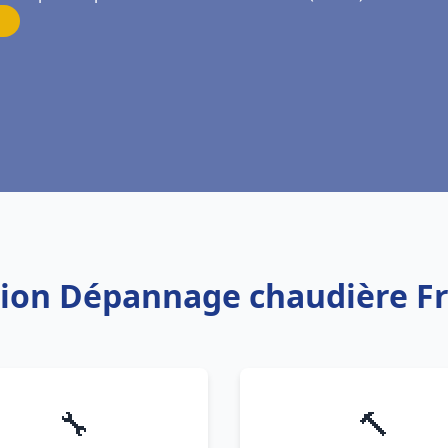
ation Dépannage chaudière 
🔧
🔨