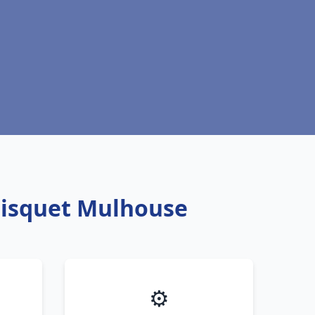
Frisquet Mulhouse
⚙️