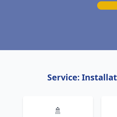
Service: Install
🚿