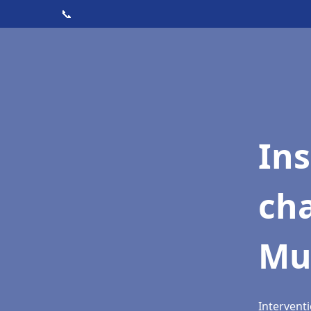
📞
In
cha
Mu
Intervent