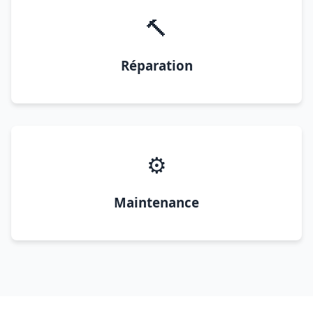
🔨
Réparation
⚙️
Maintenance