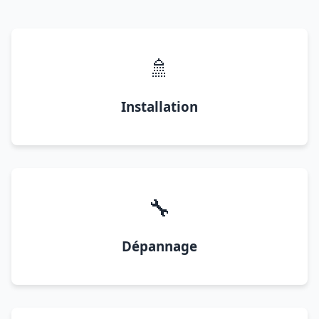
🚿
Installation
🔧
Dépannage