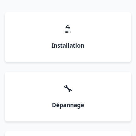
🚿
Installation
🔧
Dépannage