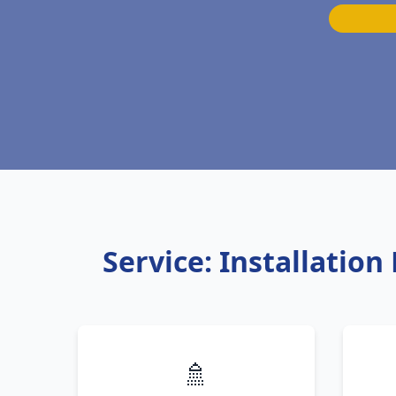
Service: Installatio
🚿