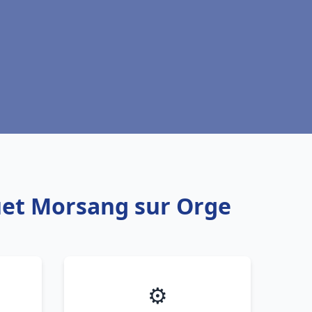
quet Morsang sur Orge
⚙️