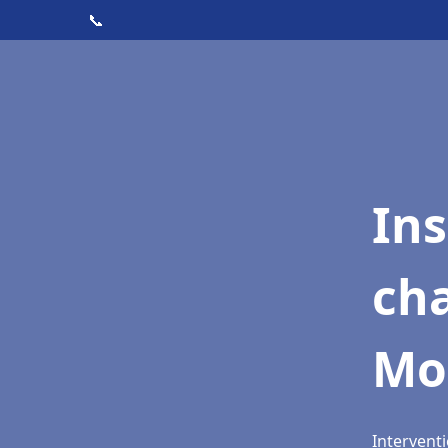
📞
In
cha
Mo
Intervent