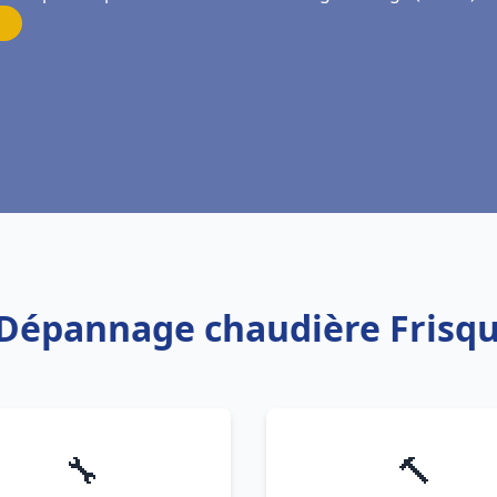
n Dépannage chaudière Fris
🔧
🔨