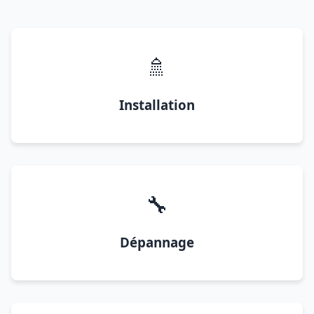
🚿
Installation
🔧
Dépannage