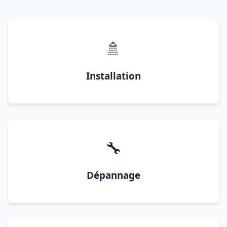
🚿
Installation
🔧
Dépannage