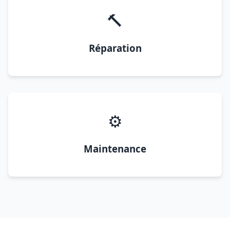
🔨
Réparation
⚙️
Maintenance